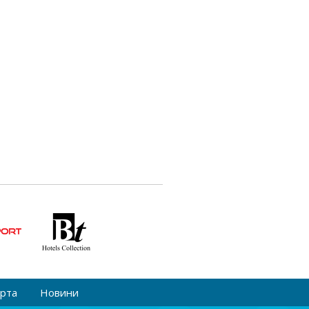
орта
Новини