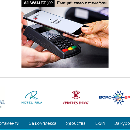
ртаменти
За комплекса
Удобства
Екип
За кур