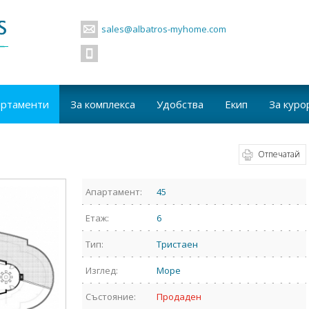
sales@albatros-myhome.com
артаменти
За комплекса
Удобства
Екип
За куро
Отпечатай
Апартамент:
45
Етаж:
6
Тип:
Тристаен
Изглед:
Море
Състояние:
Продаден