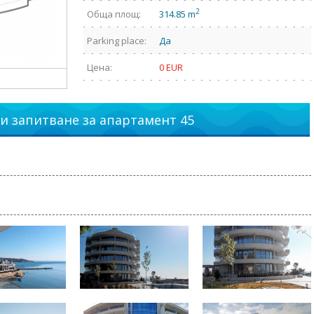
2
Обща площ:
314.85 m
Parking place:
Да
Цена:
0 EUR
и запитване за апартамент 45