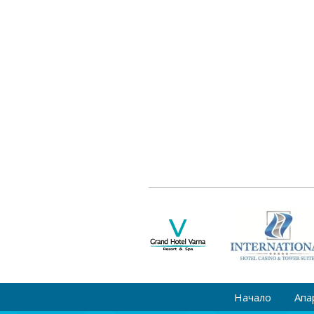
Начало
Апа