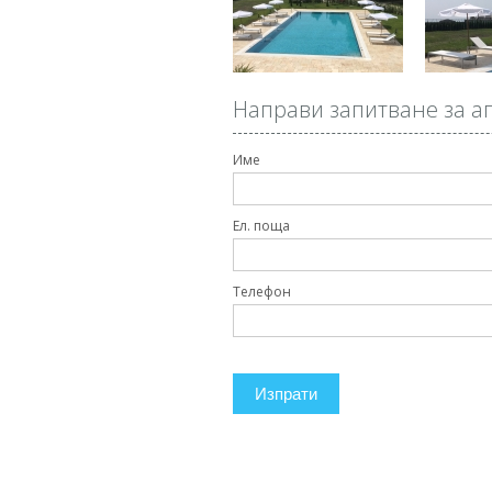
Направи запитване за а
Име
Ел. поща
Телефон
Изпрати