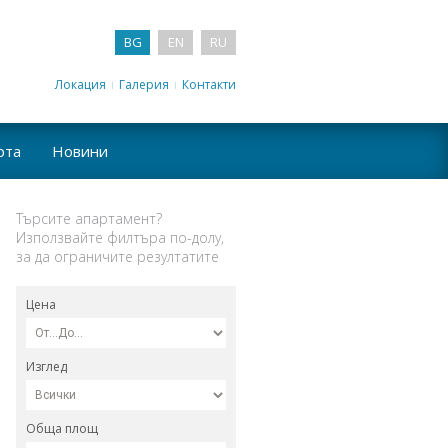
BG
EN
RU
Локация
Галерия
Контакти
рта
Новини
Търсите апартамент?
Използвайте филтъра по-долу,
за да ограничите резултатите
Цена
Изглед
Обща площ