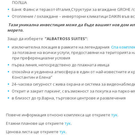
ПОЛША
Баня: Фаянс и теракот-Италия,Структури за вгаждане GROHE /с
Отопление / охлаждане – инверторни климатици DAIKIN във вс
Тази уникална инвестиция може да бъде вашият нов дом ил
морето.
Защо да изберете
”
ALBATROSS SUITES’’
:
изключителна локация в рамките на легендарния
Спа комплек
за ползване на всички услуги, предоставяни на територията 
при преференциални условия
първа линия, непосредствено до плажната ивица
спокойна и уединена атмосфера в един от най-известните и кр
Константин и Елена”
24–часова сигурност с жива охрана и система за видеонаблюд
Открит и закрит паркинг, с възможност за покупка на парко-м
в близост до гр.Варна, търговски центрове и развлечения
Повече информация относно комплекса ще откриете
тук
.
Етажни планове ще откриете
тук
.
Ценова листа ще откриете
тук
.