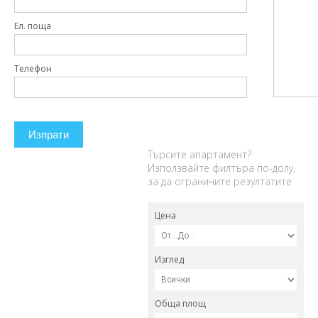
Ел. поща
Телефон
Изпрати
Търсите апартамент?
Използвайте филтъра по-долу,
за да ограничите резултатите
Цена
Изглед
Обща площ