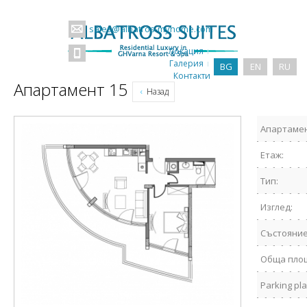
sales@albatros-myhome.com
Локация
Галерия
BG
EN
RU
Контакти
Апартамент 15
Назад
Апартамен
Етаж:
Тип:
Изглед:
Състояние
Обща пло
Parking pla