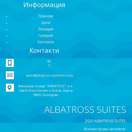
Информация
Планове
Цени
Локация
Галерия
Контакти
Контакти
M:
T:
sales@albatros-myhome.com
Жилищна сграда "АЛБАТРОС", к.к.
Свети Константин и Елена, Варна
9006, България
ALBATROSS SUITES
2020 ALBATROSS SUITES.
Всички права запазени.