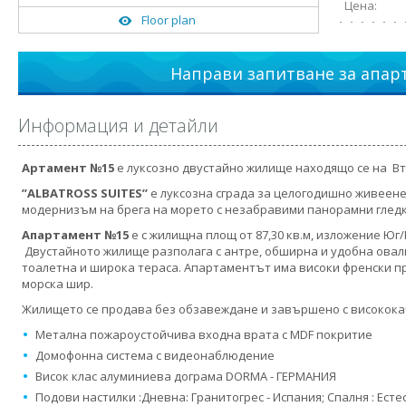
Цена:
Floor plan
Направи запитване за апар
Информация и детайли
Артамент №15
е луксозно двустайно жилище находящо се на В
”
ALBATROSS SUITES’’
е луксозна сграда за целогодишно живеене
модернизъм на брега на морето с незабравими панорамни гледки
Апартамент №15
е с жилищна площ от 87,30 кв.м, изложение Юг
Двустайното жилище разполага с антре, обширна и удобна овална
тоалетна и широка тераса. Апартаментът има високи френски 
морска шир.
Жилището се продава без обзавеждане и завършено с високока
Метална пожароустойчива входна врата с MDF покритие
Домофонна система с видеонаблюдение
Висок клас алуминиева дограма DORMA - ГЕРМАНИЯ
Подови настилки :Дневна: Гранитогрес - Испания; Спалня : Есте