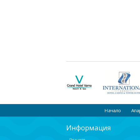
Начало
Апа
Информация
Планове