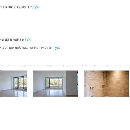
екса ще откриете
тук
.
же да видите
тук
.
и за придобиване на имота-
тук
.