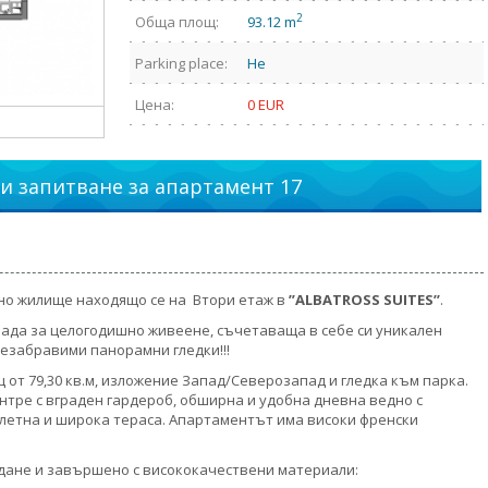
2
Обща площ:
93.12 m
Parking place:
Не
Цена:
0 EUR
и запитване за апартамент 17
но жилище находящо се на Втори етаж в
”
ALBATROSS SUITES’’
.
рада за целогодишно живеене, съчетаваща в себе си уникален
езабравими панорамни гледки!!!
 от 79,30 кв.м, изложение Запад/Северозапад и гледка към парка.
нтре с вграден гардероб, обширна и удобна дневна ведно с
оалетна и широка тераса. Апартаментът има високи френски
дане и завършено с висококачествени материали: