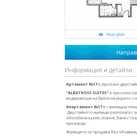
Floor plan
Направ
Информация и детайли
Артамент №17
е луксозно двустай
”
ALBATROSS SUITES’’
е луксозна сг
модернизъм на брега на морето с н
Апартамент №17
е с жилищна площ
Двустайното жилище разполага с а
обособена кухня, спалня, баня с т
прозорци.
Жилището се продава без обзавеж