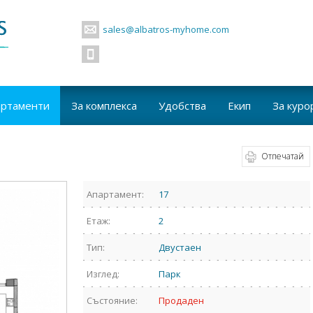
sales@albatros-myhome.com
артаменти
За комплекса
Удобства
Екип
За куро
Отпечатай
Апартамент:
17
Етаж:
2
Тип:
Двустаен
Изглед:
Парк
Състояние:
Продаден