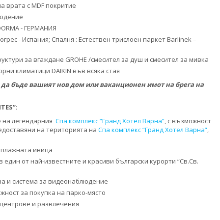
а врата с MDF покритие
людение
DORMA - ГЕРМАНИЯ
грес - Испания; Спалня : Естествен трислоен паркет Barlinek –
руктури за вгаждане GROHE /смесител за душ и смесител за мивка
рни климатици DAIKIN във всяка стая
да бъде вашият нов дом или ваканционен имот на брега на
TES’’
:
е на легендарния
Спа комплекс “Гранд Хотел Варна”
, с възможност
редоставяни на територията на
Спа комплекс “Гранд Хотел Варна”
,
 плажната ивица
 един от най-известните и красиви български курорти “Св.Св.
ана и система за видеонаблюдение
ожност за покупка на парко-място
и центрове и развлечения