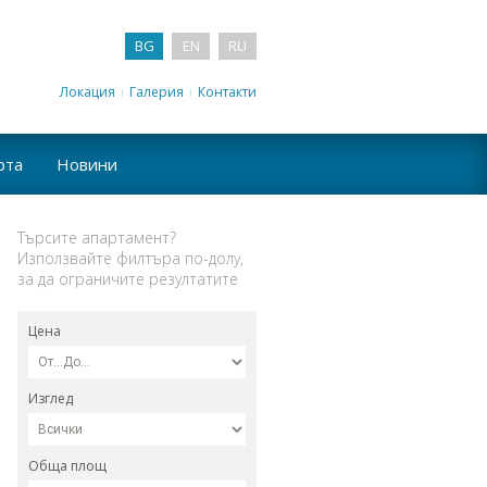
BG
EN
RU
Локация
Галерия
Контакти
рта
Новини
Търсите апартамент?
Използвайте филтъра по-долу,
за да ограничите резултатите
Цена
Изглед
Обща площ