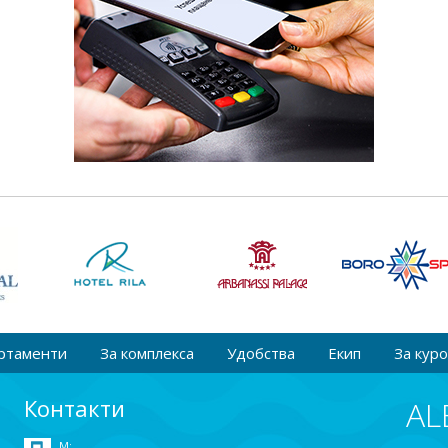
ртаменти
За комплекса
Удобства
Екип
За кур
Контакти
AL
M: