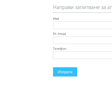
Направи запитване за а
Име
Ел. поща
Телефон
Изпрати