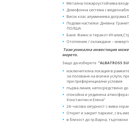
Метална пожароустойчива входн
Домофонна система с видеонаб
Висок клас алуминиева дограма 
Подови настилки :Дневна: Гранито
ПОЛША
Баня: Фаянс и теракот-Италия,Ст
Отопление / охлаждане – инверто
Тази уникална инвестиция може 
морето.
Защо да изберете
”
ALBATROSS SUI
изключителна локация в рамкит
за ползване на всички услуги, п
при преференциални условия
първа линия, непосредствено до
спокойна и уединена атмосфера в
Константин и Елена”
24–часова сигурност с жива охр
Открит и закрит паркинг, с възм
в близост до гр.Варна, търговск