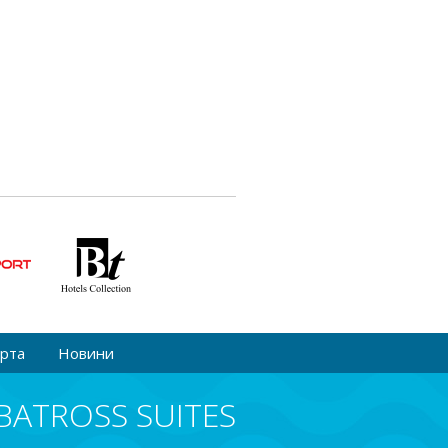
орта
Новини
BATROSS SUITES