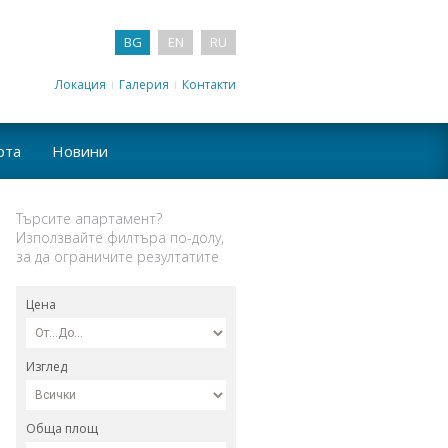
BG
EN
RU
Локация
Галерия
Контакти
рта
Новини
Търсите апартамент?
Използвайте филтъра по-долу,
за да ограничите резултатите
Цена
Изглед
Обща площ