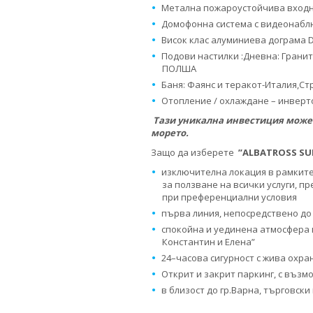
Метална пожароустойчива входн
Домофонна система с видеонаб
Висок клас алуминиева дограма 
Подови настилки :Дневна: Гранито
ПОЛША
Баня: Фаянс и теракот-Италия,Ст
Отопление / охлаждане – инверто
Тази уникална инвестиция може 
морето.
Защо да изберете
”
ALBATROSS SUI
изключителна локация в рамкит
за ползване на всички услуги, п
при преференциални условия
първа линия, непосредствено до
спокойна и уединена атмосфера в
Константин и Елена”
24–часова сигурност с жива охр
Открит и закрит паркинг, с възм
в близост до гр.Варна, търговск