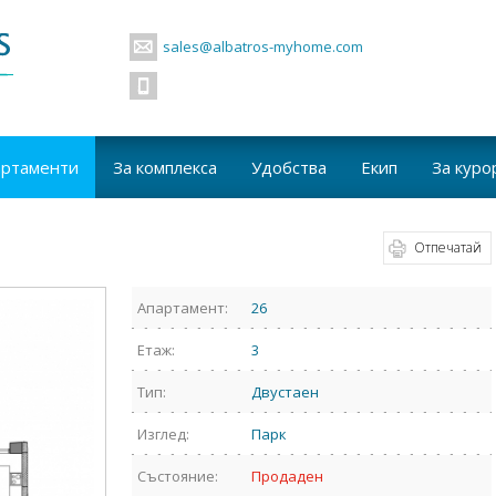
sales@albatros-myhome.com
артаменти
За комплекса
Удобства
Екип
За куро
Отпечатай
Апартамент:
26
Етаж:
3
Тип:
Двустаен
Изглед:
Парк
Състояние:
Продаден