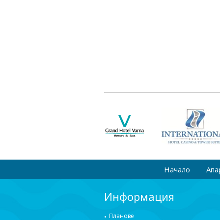
Начало
Апа
Информация
Планове