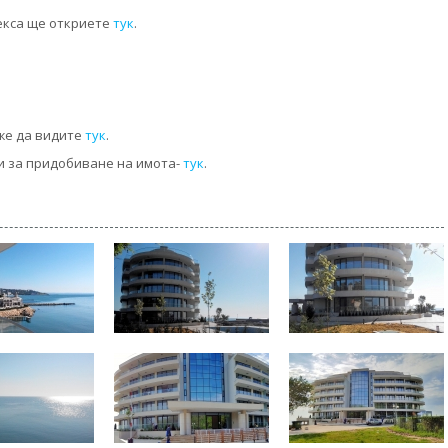
екса ще откриете
тук
.
же да видите
тук
.
и за придобиване на имота-
тук
.