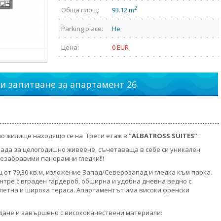
2
Обща площ:
93.12 m
Parking place:
Не
Цена:
0 EUR
и запитване за апартамент 26
но жилище находящо се на Трети етаж в
”
ALBATROSS SUITES’’
.
рада за целогодишно живеене, съчетаваща в себе си уникален
езабравими панорамни гледки!!!
 от 79,30 кв.м, изложение Запад/Северозапад и гледка към парка.
нтре с вграден гардероб, обширна и удобна дневна ведно с
оалетна и широка тераса. Апартаментът има високи френски
дане и завършено с висококачествени материали: