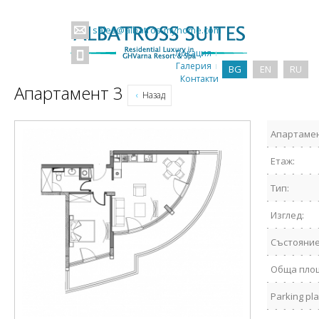
sales@albatros-myhome.com
Локация
Галерия
BG
EN
RU
Контакти
Апартамент 3
Назад
Апартамен
Етаж:
Тип:
Изглед:
Състояние
Обща пло
Parking pla