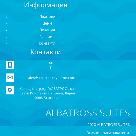
Информация
Планове
Цени
Локация
Галерия
Контакти
Контакти
M:
T:
sales@albatros-myhome.com
Жилищна сграда "АЛБАТРОС", к.к.
Свети Константин и Елена, Варна
9006, България
ALBATROSS SUITES
2020 ALBATROSS SUITES.
Всички права запазени.