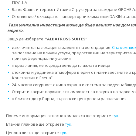
ПОЛША
Баня: Фаянс и теракот-Италия,Структури за вгаждане GROHE /с
Отопление / охлаждане – инверторни климатици DAIKIN във вс
Тази уникална инвестиция може да бъде вашият нов дом ил
морето.
Защо да изберете
”
ALBATROSS SUITES’’
:
изключителна локация в рамките на легендарния
Спа комплек
за ползване на всички услуги, предоставяни на територията 
при преференциални условия
първа линия, непосредствено до плажната ивица
спокойна и уединена атмосфера в един от най-известните и кр
Константин и Елена”
24–часова сигурност с жива охрана и система за видеонаблюд
Открит и закрит паркинг, с възможност за покупка на парко-м
в близост до гр.Варна, търговски центрове и развлечения
Повече информация относно комплекса ще откриете
тук
.
Етажни планове ще откриете
тук
.
Ценова листа ще откриете
тук
.