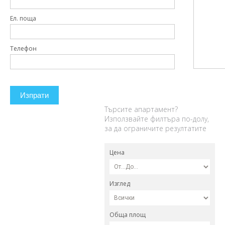
Ел. поща
Телефон
Изпрати
Търсите апартамент?
Използвайте филтъра по-долу,
за да ограничите резултатите
Цена
Изглед
Обща площ