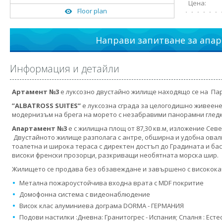
Цена:
Floor plan
Направи запитване за апар
Информация и детайли
Артамент №3
е луксозно двустайно жилище находящо се на Па
”
ALBATROSS SUITES’’
е луксозна сграда за целогодишно живеене
модернизъм на брега на морето с незабравими панорамни гледки
Апартамент №3
е с жилищна площ от 87,30 кв.м, изложение Сев
Двустайното жилище разполага с антре, обширна и удобна овална
тоалетна и широка тераса с директен достъп до Градината и ба
високи френски прозорци, разкриващи необятната морска шир.
Жилището се продава без обзавеждане и завършено с високока
Метална пожароустойчива входна врата с MDF покритие
Домофонна система с видеонаблюдение
Висок клас алуминиева дограма DORMA - ГЕРМАНИЯ
Подови настилки :Дневна: Гранитогрес - Испания; Спалня : Есте