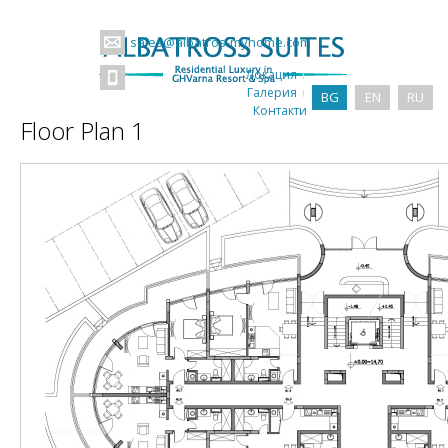
sales@albatros-myhome.com
Локация
Галерия
BG
EN
RU
Контакти
Floor Plan 1