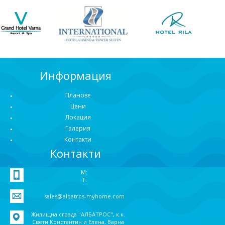
Информация
Планове
Цени
Локация
Галерия
Контакти
Контакти
M:
T:
sales@albatros-myhome.com
Жилищна сграда "АЛБАТРОС", к.к.
Свети Константин и Елена, Варна