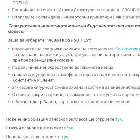
ПОЛША
Баня: Фаянс и теракот-Италия,Структури за вгаждане GROHE /с
Отопление / охлаждане – инверторни климатици DAIKIN във вс
Тази уникална инвестиция може да бъде вашият нов дом ил
морето.
Защо да изберете
”
ALBATROSS SUITES’’
:
изключителна локация в рамките на легендарния
Спа комплек
за ползване на всички услуги, предоставяни на територията 
при преференциални условия
първа линия, непосредствено до плажната ивица
спокойна и уединена атмосфера в един от най-известните и кр
Константин и Елена”
24–часова сигурност с жива охрана и система за видеонаблюд
Открит и закрит паркинг, с възможност за покупка на парко-м
в близост до гр.Варна, търговски центрове и развлечения
Повече информация относно комплекса ще откриете
тук
.
Етажни планове ще откриете
тук
.
Ценова листа ще откриете
тук
.