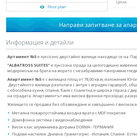
Цена:
Floor plan
Направи запитване за апар
Информация и детайли
Артамент №5
е луксозно двустайно жилище находящо се на Па
”
ALBATROSS SUITES’’
е луксозна сграда за целогодишно живеене
модернизъм на брега на морето с незабравими панорамни гледки
Апартамент №5
е с жилищна площ от 78,00 кв.м, изложение Юго
Двустайното жилище разполага с антре с вграден гардероб, об
с обособена кухня, спалня, баня с тоалетна и широка тераса с д
на сградата. Апартаментът има високи френски прозорци, разк
Жилището се продава без обзавеждане и завършено с високока
Метална пожароустойчива входна врата с MDF покритие
Домофонна система с видеонаблюдение
Висок клас алуминиева дограма DORMA - ГЕРМАНИЯ
Подови настилки :Дневна: Гранитогрес - Испания; Спалня : Есте