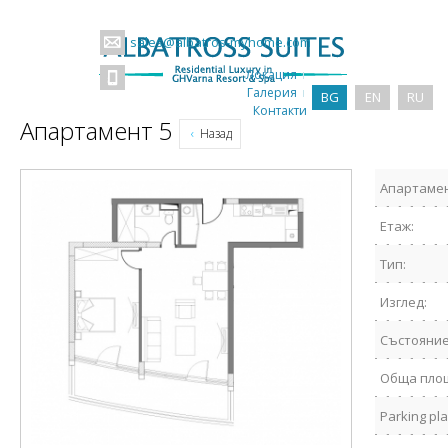
sales@albatros-myhome.com
Локация
Галерия
BG
EN
RU
Контакти
Апартамент 5
Назад
Апартамен
Етаж:
Тип:
Изглед:
Състояние
Обща пло
Parking pla