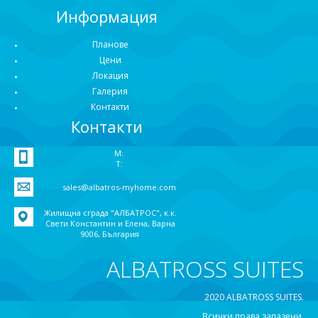
Информация
Планове
Цени
Локация
Галерия
Контакти
Контакти
M:
T:
sales@albatros-myhome.com
Жилищна сграда "АЛБАТРОС", к.к.
Свети Константин и Елена, Варна
9006, България
ALBATROSS SUITES
2020 ALBATROSS SUITES.
Всички права запазени.