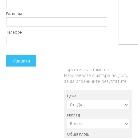
Ел. поща
Телефон
Изпрати
Търсите апартамент?
Използвайте филтъра по-долу,
за да ограничите резултатите
Цена
Изглед
Обща площ